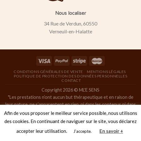
Nous localiser
34 Rue de Verdun, 60550
Verneuil-en-Halatte
CONDITIONS GÉNÉRALES DE VENTE
MENTIONS LÉGALES
POLITIQUE DE PROTECTION DES DONNÉES PERSONNELLES
CONTACT
Copyright 2026 © ML'E SENS
"Les prestations n’ont aucun but thérapeutique et en raison de
leur nature, ne s’apparentent en rien, ni dans les contenus ni dans
les objectifs, à la pratique de la masso-kinésithérapie, ainsi qu’à
Afin de vous proposer le meilleur service possible, nous utilisons
toute pratique médicale. "
des cookies. En continuant de naviguer sur le site, vous déclarez
"Les massages de bien-être proposés ne sont pas des massages
accepter leur utilisation.
En savoir +
J’accepte.
naturistes, ni tantriques, ni à caractère sexuel. "