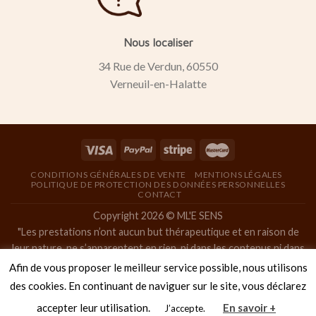
Nous localiser
34 Rue de Verdun, 60550
Verneuil-en-Halatte
CONDITIONS GÉNÉRALES DE VENTE
MENTIONS LÉGALES
POLITIQUE DE PROTECTION DES DONNÉES PERSONNELLES
CONTACT
Copyright 2026 © ML'E SENS
"Les prestations n’ont aucun but thérapeutique et en raison de
leur nature, ne s’apparentent en rien, ni dans les contenus ni dans
les objectifs, à la pratique de la masso-kinésithérapie, ainsi qu’à
Afin de vous proposer le meilleur service possible, nous utilisons
toute pratique médicale. "
des cookies. En continuant de naviguer sur le site, vous déclarez
"Les massages de bien-être proposés ne sont pas des massages
accepter leur utilisation.
En savoir +
J’accepte.
naturistes, ni tantriques, ni à caractère sexuel. "