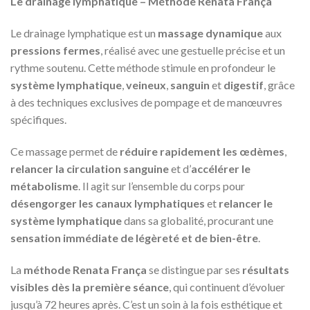
Le drainage lymphatique – Méthode Renata França
Le drainage lymphatique est un
massage dynamique
aux
pressions fermes
, réalisé avec une gestuelle précise et un
rythme soutenu. Cette méthode stimule en profondeur le
système lymphatique
,
veineux
,
sanguin
et
digestif
, grâce
à des techniques exclusives de pompage et de manœuvres
spécifiques.
Ce massage permet de
réduire rapidement les œdèmes
,
relancer la circulation sanguine
et d’
accélérer le
métabolisme
. Il agit sur l’ensemble du corps pour
désengorger les canaux lymphatiques
et
relancer le
système lymphatique
dans sa globalité, procurant une
sensation immédiate de légèreté et de bien-être
.
La
méthode Renata França
se distingue par ses
résultats
visibles dès la première séance
, qui continuent d’évoluer
jusqu’à 72 heures après. C’est un soin à la fois esthétique et